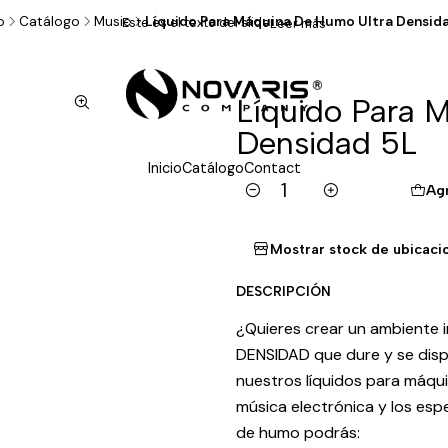
o
Catálogo
Music
Líquido Para Máquina De Humo Ultra Densid
Este es el texto del slide
Leer más
|
Líquido Para 
Densidad 5L
Inicio
Catálogo
Contact
Ag
Cantidad
Mostrar stock de ubicaci
DESCRIPCIÓN
¿Quieres crear un ambiente 
DENSIDAD que dure y se dis
nuestros líquidos para máqui
música electrónica y los esp
de humo podrás: